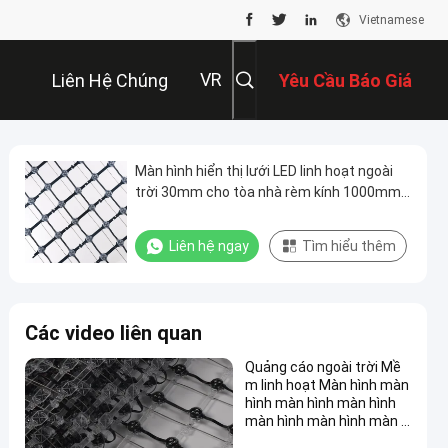
Vietnamese
VR
Liên Hệ Chúng
Yêu Cầu Báo Giá
Tôi
Màn hình hiển thị lưới LED linh hoạt ngoài
trời 30mm cho tòa nhà rèm kính 1000mm *
1000mm Kích thước màn hình 50000 giờ
tuổi thọ
Liên hệ ngay
Tìm hiểu thêm
Các video liên quan
Quảng cáo ngoài trời Mề
m linh hoạt Màn hình màn
hình màn hình màn hình
màn hình màn hình màn h
ình màn hình màn hình m