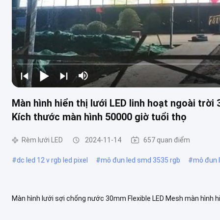
Màn hình hiển thị lưới LED linh hoạt ngoài t
Kích thước màn hình 50000 giờ tuổi thọ
Rèm lưới LED
2024-11-14
657 quan điểm
#
dc led 12 v rgb led pixel
#
mô đun led smd 3535 rgb
#
mô đun 
Màn hình lưới sợi chống nước 30mm Flexible LED Mesh màn hình hi
trời Các thông số kỹ thuật của màn hình lưới dây: Tên mô hình XH...