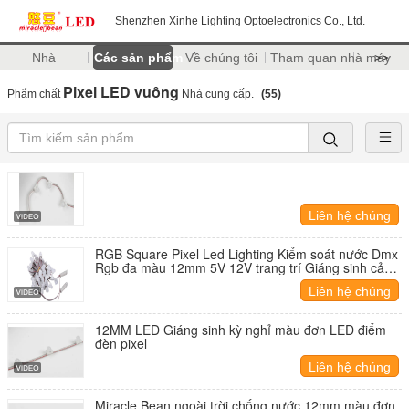
Shenzhen Xinhe Lighting Optoelectronics Co., Ltd.
Nhà
Các sản phẩm
Về chúng tôi
Tham quan nhà máy
>>
Pixel LED vuông
Phẩm chất
Nhà cung cấp.
(55)
Liên hệ chúng
tôi
RGB Square Pixel Led Lighting Kiểm soát nước Dmx
Rgb đa màu 12mm 5V 12V trang trí Giáng sinh cảnh
quan ánh sáng
Liên hệ chúng
tôi
12MM LED Giáng sinh kỳ nghỉ màu đơn LED điểm
đèn pixel
Liên hệ chúng
tôi
Miracle Bean ngoài trời chống nước 12mm màu đơn