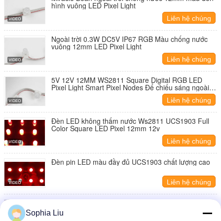
hình vuông LED Pixel Light
Liên hệ chúng
tôi
Ngoài trời 0.3W DC5V IP67 RGB Màu chống nước
vuông 12mm LED Pixel Light
Liên hệ chúng
tôi
5V 12V 12MM WS2811 Square Digital RGB LED
Pixel Light Smart Pixel Nodes Để chiếu sáng ngoài
trời
Liên hệ chúng
tôi
Đèn LED không thấm nước Ws2811 UCS1903 Full
Color Square LED Pixel 12mm 12v
Liên hệ chúng
tôi
Đèn pin LED màu đầy đủ UCS1903 chất lượng cao
Liên hệ chúng
tôi
12mm Adressable Pixel light Square Shape LED
Pixel Modules Các mô-đun Pixel có hình vuông
Sophia Liu