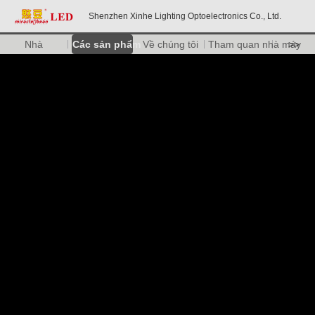
Shenzhen Xinhe Lighting Optoelectronics Co., Ltd.
Nhà
Các sản phẩm
Về chúng tôi
Tham quan nhà máy
>>