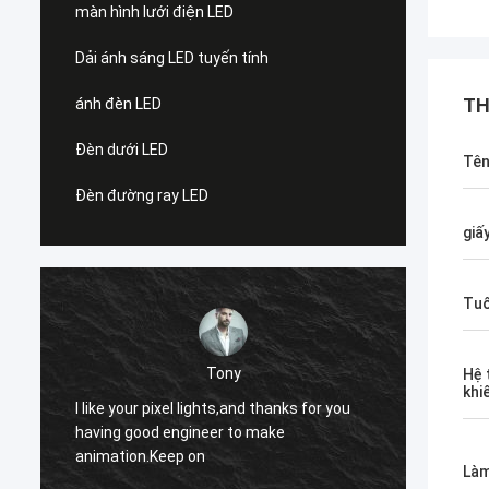
màn hình lưới điện LED
Dải ánh sáng LED tuyến tính
TH
ánh đèn LED
Đèn dưới LED
Tên
Đèn đường ray LED
giấ
Tuổ
sẽ
Hệ 
khi
Trước khi mua một đôi bốt đầu vuông
Trước 
tương tự, mùa đông ngoại hình rất cao,
tương 
bởi vì phối quá tốt, bây giờ đã sờn, mua
bởi vì 
bốt sẽ pha kiểu như vậy, cái này sẽ...
bốt sẽ 
Làm