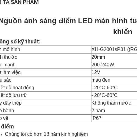
 TẢ SẢN PHẨM
Nguồn ánh sáng điểm LED màn hình t
khiển
ông số kỹ thuật:
n mô hình
XH-G2001sP31 ((R
ch thước
20mm
c mạnh
200-240W
t làm việc
12V
u sắc
màu đen
ệt độ hoạt động
- 20
°C-60°C
ệt độ lưu trữ
- 20
°C-60°C
y dây thép
Không thấm nước
o hành
2 năm
o vệ
IP67
 điểm
Chúng tôi có hơn 18 năm kinh nghiệm