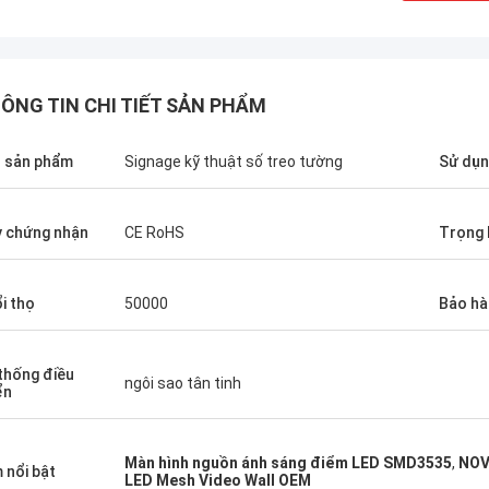
ÔNG TIN CHI TIẾT SẢN PHẨM
 sản phẩm
Signage kỹ thuật số treo tường
Sử dụ
y chứng nhận
CE RoHS
Trọng 
i thọ
50000
Bảo hà
Shay
Daniel
thống điều
ngôi sao tân tinh
ển
khi mua một đôi bốt đầu vuông
your power supply are rea
tự, mùa đông ngoại hình rất cao,
like to build a long term
phối quá tốt, bây giờ đã sờn, mua
your company.
Màn hình nguồn ánh sáng điểm LED SMD3535
,
NOV
pha kiểu như vậy, cái này sẽ...
 nổi bật
LED Mesh Video Wall OEM