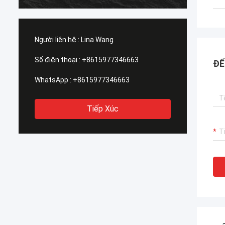
Người liên hệ :
Lina Wang
Số điện thoại :
+8615977346663
ĐỂ
WhatsApp :
+8615977346663
Tiếp Xúc