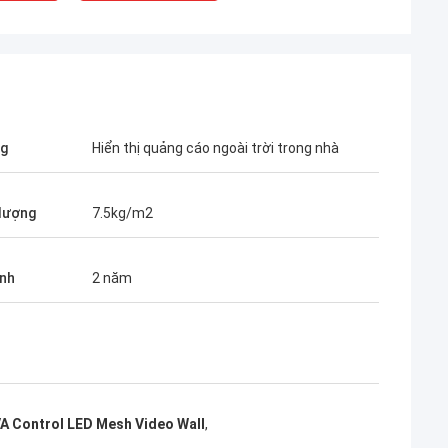
ng
Hiển thị quảng cáo ngoài trời trong nhà
lượng
7.5kg/m2
nh
2 năm
lly good, i would
 cooperation with
A Control LED Mesh Video Wall
,