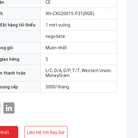
ận
CE
nh
XH-CXG2001S-P31(RGB)
đặt hàng tối thiểu
1 mét vuông
negotiate
óng gói
Muộn nhất
 giao hàng
5
L/C, D/A, D/P, T/T, Western Union,
n thanh toán
MoneyGram
 cung cấp
5000/tháng
 Nhất
Liên Hệ Với Bây Giờ