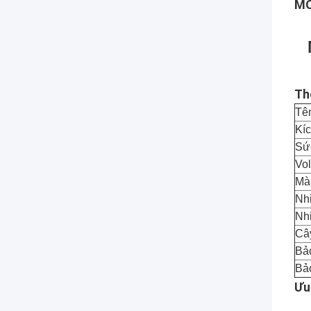
MÔ
Th
Tê
Kí
Sứ
Vol
Mà
Nhi
Nhi
Câ
Bả
Bả
Ưu