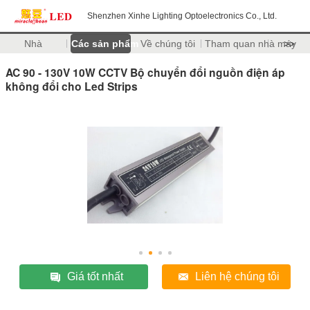
Shenzhen Xinhe Lighting Optoelectronics Co., Ltd.
Nhà
Các sản phẩm
Về chúng tôi
Tham quan nhà máy
>>
AC 90 - 130V 10W CCTV Bộ chuyển đổi nguồn điện áp
không đổi cho Led Strips
Giá tốt nhất
Liên hệ chúng tôi