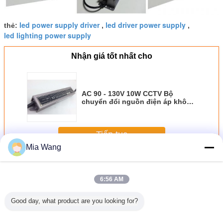
led power supply driver
led driver power supply
thẻ:
,
,
led lighting power supply
Nhận giá tốt nhất cho
AC 90 - 130V 10W CCTV Bộ
chuyển đổi nguồn điện áp không
đổi cho Led Strips
Tiếp tục
Mia Wang
Nguồn cung cấp LED không thấm nước
Hơn
6:56 AM
Good day, what product are you looking for?
n chuyển
AC DC SMPS
150W điện áp liên
Bộ chuyển đổi
Nguồn cấ