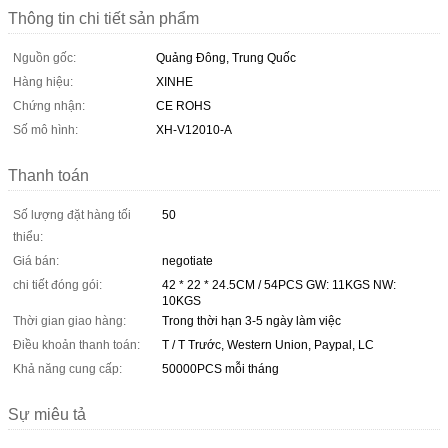
Thông tin chi tiết sản phẩm
Nguồn gốc:
Quảng Đông, Trung Quốc
Hàng hiệu:
XINHE
Chứng nhận:
CE ROHS
Số mô hình:
XH-V12010-A
Thanh toán
Số lượng đặt hàng tối
50
thiểu:
Giá bán:
negotiate
chi tiết đóng gói:
42 * 22 * ​​24.5CM / 54PCS GW: 11KGS NW:
10KGS
Thời gian giao hàng:
Trong thời hạn 3-5 ngày làm việc
Điều khoản thanh toán:
T / T Trước, Western Union, Paypal, LC
Khả năng cung cấp:
50000PCS mỗi tháng
Sự miêu tả