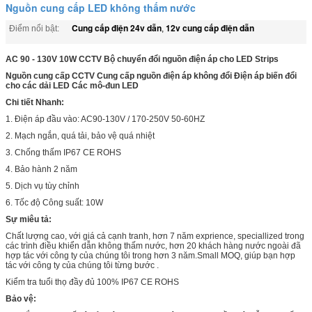
Nguồn cung cấp LED không thấm nước
Cung cấp điện 24v dẫn
12v cung cấp điện dẫn
Điểm nổi bật:
,
AC 90 - 130V 10W CCTV Bộ chuyển đổi nguồn điện áp cho LED Strips
Nguồn cung cấp CCTV Cung cấp nguồn điện áp không đổi Điện áp biến đổi
cho các dải LED Các mô-đun LED
Chi tiết Nhanh:
1. Điện áp đầu vào: AC90-130V / 170-250V 50-60HZ
2. Mạch ngắn, quá tải, bảo vệ quá nhiệt
3. Chống thấm IP67 CE ROHS
4. Bảo hành 2 năm
5. Dịch vụ tùy chỉnh
6. Tốc độ Công suất: 10W
Sự miêu tả:
Chất lượng cao, với giá cả cạnh tranh, hơn 7 năm exprience, speciallized trong
các trình điều khiển dẫn không thấm nước, hơn 20 khách hàng nước ngoài đã
hợp tác với công ty của chúng tôi trong hơn 3 năm.Small MOQ, giúp bạn hợp
tác với công ty của chúng tôi từng bước .
Kiểm tra tuổi thọ đầy đủ 100% IP67 CE ROHS
Bảo vệ: