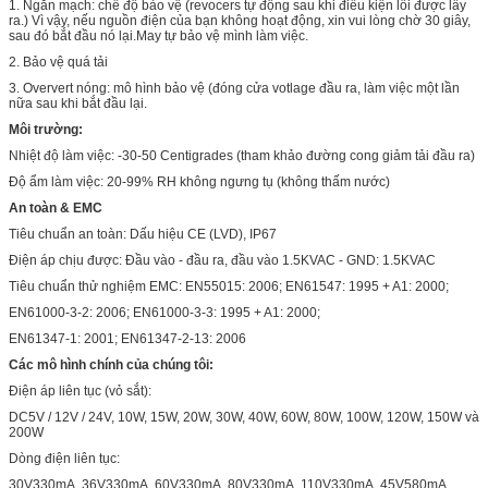
1. Ngắn mạch: chế độ bảo vệ (revocers tự động sau khi điều kiện lỗi được lấy
ra.) Vì vậy, nếu nguồn điện của bạn không hoạt động, xin vui lòng chờ 30 giây,
sau đó bắt đầu nó lại.May tự bảo vệ mình làm việc.
2. Bảo vệ quá tải
3. Oververt nóng: mô hình bảo vệ (đóng cửa votlage đầu ra, làm việc một lần
nữa sau khi bắt đầu lại.
Môi trường:
Nhiệt độ làm việc: -30-50 Centigrades (tham khảo đường cong giảm tải đầu ra)
Độ ẩm làm việc: 20-99% RH không ngưng tụ (không thấm nước)
An toàn & EMC
Tiêu chuẩn an toàn: Dấu hiệu CE (LVD), IP67
Điện áp chịu được: Đầu vào - đầu ra, đầu vào 1.5KVAC - GND: 1.5KVAC
Tiêu chuẩn thử nghiệm EMC: EN55015: 2006; EN61547: 1995 + A1: 2000;
EN61000-3-2: 2006; EN61000-3-3: 1995 + A1: 2000;
EN61347-1: 2001; EN61347-2-13: 2006
Các mô hình chính của chúng tôi:
Điện áp liên tục (vỏ sắt):
DC5V / 12V / 24V, 10W, 15W, 20W, 30W, 40W, 60W, 80W, 100W, 120W, 150W và
200W
Dòng điện liên tục:
30V330mA, 36V330mA, 60V330mA, 80V330mA, 110V330mA, 45V580mA,