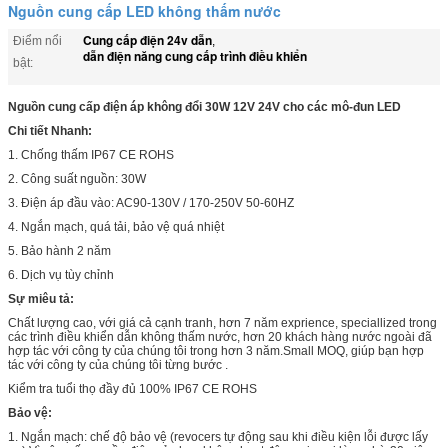
Nguồn cung cấp LED không thấm nước
Cung cấp điện 24v dẫn
Điểm nổi
,
dẫn điện năng cung cấp trình điều khiển
bật:
Nguồn cung cấp điện áp không đổi 30W 12V 24V cho các mô-đun LED
Chi tiết Nhanh:
1. Chống thấm IP67 CE ROHS
2. Công suất nguồn: 30W
3. Điện áp đầu vào: AC90-130V / 170-250V 50-60HZ
4. Ngắn mạch, quá tải, bảo vệ quá nhiệt
5. Bảo hành 2 năm
6. Dịch vụ tùy chỉnh
Sự miêu tả:
Chất lượng cao, với giá cả cạnh tranh, hơn 7 năm exprience, speciallized trong
các trình điều khiển dẫn không thấm nước, hơn 20 khách hàng nước ngoài đã
hợp tác với công ty của chúng tôi trong hơn 3 năm.Small MOQ, giúp bạn hợp
tác với công ty của chúng tôi từng bước .
Kiểm tra tuổi thọ đầy đủ 100% IP67 CE ROHS
Bảo vệ:
1. Ngắn mạch: chế độ bảo vệ (revocers tự động sau khi điều kiện lỗi được lấy