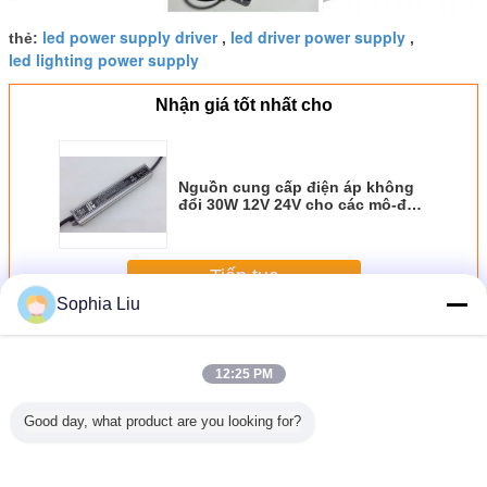
led power supply driver
led driver power supply
thẻ:
,
,
led lighting power supply
Nhận giá tốt nhất cho
Nguồn cung cấp điện áp không
đổi 30W 12V 24V cho các mô-đun
LED
Tiếp tục
Sophia Liu
Nguồn cung cấp LED không thấm nước
Hơn
12:25 PM
Good day, what product are you looking for?
n chuyển
AC DC SMPS
150W điện áp liên
Bộ chuyển đổi
Nguồn cấ
D chống
LED Driver 110V
tục nguồn cung
nguồn AC sang
5V 12V