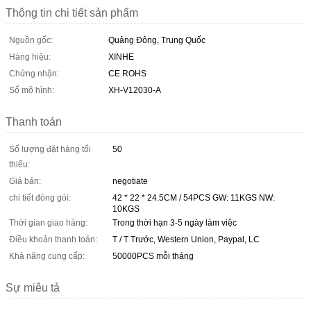
Thông tin chi tiết sản phẩm
Nguồn gốc:
Quảng Đông, Trung Quốc
Hàng hiệu:
XINHE
Chứng nhận:
CE ROHS
Số mô hình:
XH-V12030-A
Thanh toán
Số lượng đặt hàng tối
50
thiểu:
Giá bán:
negotiate
chi tiết đóng gói:
42 * 22 * ​​24.5CM / 54PCS GW: 11KGS NW:
10KGS
Thời gian giao hàng:
Trong thời hạn 3-5 ngày làm việc
Điều khoản thanh toán:
T / T Trước, Western Union, Paypal, LC
Khả năng cung cấp:
50000PCS mỗi tháng
Sự miêu tả