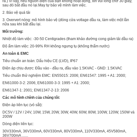
ra.) Vì vậy, nếu nguồn điện của bạn không hoạt động, xin vui lòng chờ 30 giây,
sau đó bắt đầu nó lại.May tự bảo vệ mình làm việc.
2. Bảo vệ quá tải
3. Oververt nóng: mô hình bảo vệ (đóng cửa votlage đầu ra, làm việc một lần
nữa sau khi bắt đầu lại.
Môi trường:
Nhiệt độ làm việc: -30-50 Centigrades (tham khảo đường cong giảm tải đầu ra)
Độ ẩm làm việc: 20-99% RH không ngưng tụ (không thấm nước)
An toàn & EMC
Tiêu chuẩn an toàn: Dấu hiệu CE (LVD), IP67
Điện áp chịu được: Đầu vào - đầu ra, đầu vào 1.5KVAC - GND: 1.5KVAC
Tiêu chuẩn thử nghiệm EMC: EN55015: 2006; EN61547: 1995 + A1: 2000;
EN61000-3-2: 2006; EN61000-3-3: 1995 + A1: 2000;
EN61347-1: 2001; EN61347-2-13: 2006
Các mô hình chính của chúng tôi:
Điện áp liên tục (vỏ sắt):
DC5V / 12V / 24V, 10W, 15W, 20W, 30W, 40W, 60W, 80W, 100W, 120W, 150W và
200W
Dòng điện liên tục:
30V330mA, 36V330mA, 60V330mA, 80V330mA, 110V330mA, 45V580mA,
36V700mA .......