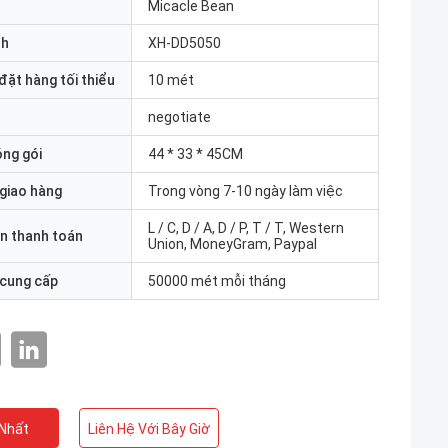
Micacle Bean
nh
XH-DD5050
đặt hàng tối thiểu
10 mét
negotiate
óng gói
44 * 33 * 45CM
 giao hàng
Trong vòng 7-10 ngày làm việc
L / C, D / A, D / P, T / T, Western
n thanh toán
Union, MoneyGram, Paypal
 cung cấp
50000 mét mỗi tháng
 Nhất
Liên Hệ Với Bây Giờ