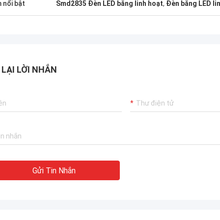
 nổi bật
Smd2835 Đèn LED băng linh hoạt
,
Đèn băng LED lin
 LẠI LỜI NHẮN
Gửi Tin Nhắn