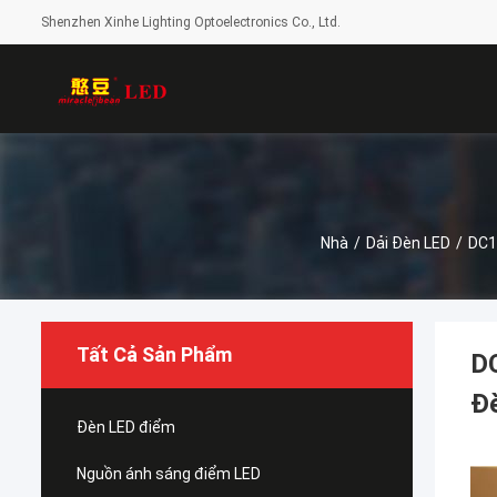
Shenzhen Xinhe Lighting Optoelectronics Co., Ltd.
Nhà
/
Dải Đèn LED
/
DC1
Tất Cả Sản Phẩm
DC
Đè
Đèn LED điểm
Nguồn ánh sáng điểm LED