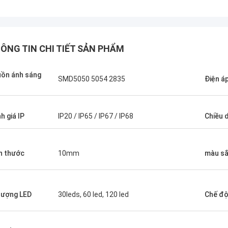
ÔNG TIN CHI TIẾT SẢN PHẨM
ồn ánh sáng
SMD5050 5054 2835
Điện áp
h giá IP
IP20 / IP65 / IP67 / IP68
Chiều d
h thước
10mm
màu s
Shay
Trước khi mua một đôi bốt đầu vuông
your power supp
lượng LED
30leds, 60 led, 120 led
Chế độ
tương tự, mùa đông ngoại hình rất cao,
like to build a
bởi vì phối quá tốt, bây giờ đã sờn, mua
your company.
bốt sẽ pha kiểu như vậy, cái này sẽ...