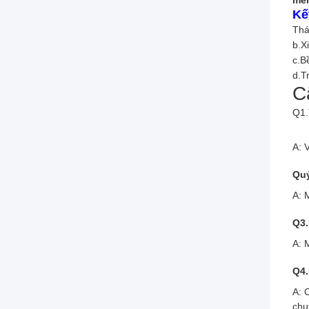
mềm
Kế
Thá
b.X
c.B
d.T
C
Q1.
A: 
Quý
A: 
Q3.
A: 
Q4.
A: 
chu