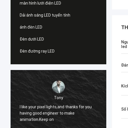
màn hình lưới điện LED
Dải ánh sáng LED tuyến tính
TH
ánh đèn LED
Đèn dưới LED
Ngu
led
Đèn đường ray LED
Đán
Kíc
sẽ
Trước khi mua một đôi bốt đầu vuông
 for you
Số 
tương tự, mùa đông ngoại hình rất cao,
bởi vì phối quá tốt, bây giờ đã sờn, mua
bốt sẽ pha kiểu như vậy, cái này sẽ...