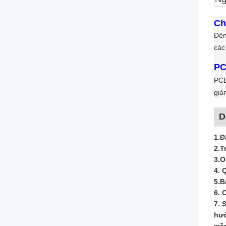
Ch
Đèn
các
PC
PCB
giả
D
1.
Đ
2.
T
3.
O
4. 
5.
B
6. 
7. 
hướ