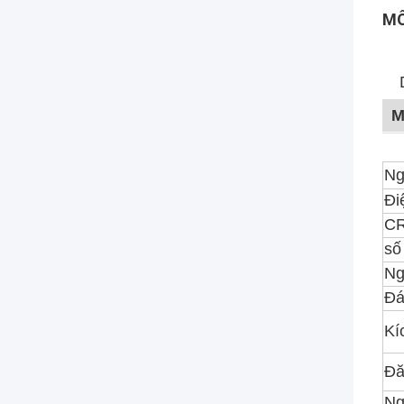
MÔ
M
Ng
Đi
CR
số
Ng
Đá
Kí
Đă
Ng