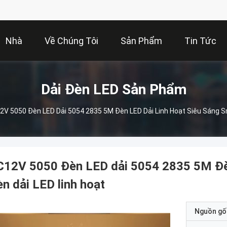
Nhà
Về Chúng Tôi
Sản Phẩm
Tin Tức
Dải Đèn LED Sản Phẩm
2V 5050 Đèn LED Dải 5054 2835 5M Đèn LED Dải Linh Hoạt Siêu Sáng S
12V 5050 Đèn LED dải 5054 2835 5M Đèn
n dải LED linh hoạt
Nguồn gố