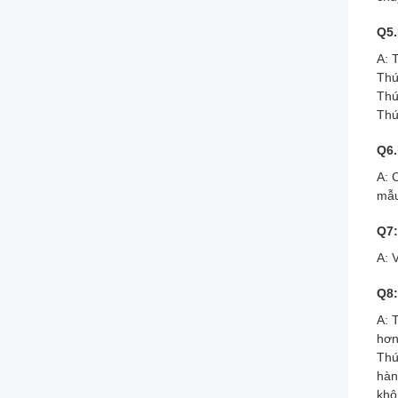
Q5.
A: 
Thứ
Thứ
Thứ
Q6.
A: 
mẫu
Q7:
A: 
Q8:
A: 
hơn
Thứ
hàn
khô