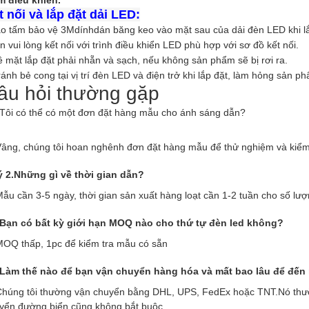
 điều khiển.
t nối và lắp đặt dải LED:
o tấm bảo vệ 3M
dính
dán băng keo vào mặt sau của dải đèn LED khi lắp
in vui lòng kết nối với trình điều khiển LED phù hợp với sơ đồ kết nối.
ề mặt lắp đặt phải nhẵn và sạch, nếu không sản phẩm sẽ bị rơi ra.
ránh bẻ cong tại vị trí đèn LED và điện trở khi lắp đặt, làm hỏng sản 
âu hỏi thường gặp
Tôi có thể có một đơn đặt hàng mẫu cho ánh sáng dẫn?
Vâng, chúng tôi hoan nghênh đơn đặt hàng mẫu để thử nghiệm và kiểm
 2.Những gì về thời gian dẫn?
Mẫu cần 3-5 ngày, thời gian sản xuất hàng loạt cần 1-2 tuần cho số lư
Bạn có bất kỳ giới hạn MOQ nào cho thứ tự đèn led không?
MOQ thấp, 1pc để kiểm tra mẫu có sẵn
Làm thế nào để bạn vận chuyển hàng hóa và mất bao lâu để đến
Chúng tôi thường vận chuyển bằng DHL, UPS, FedEx hoặc TNT.Nó thư
yển đường biển cũng không bắt buộc.