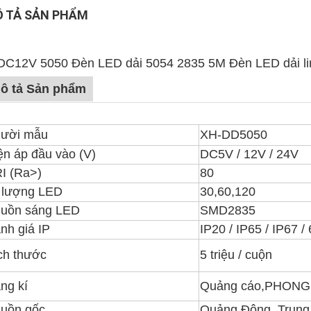
 TẢ SẢN PHẨM
DC12V 5050 Đèn LED dải 5054 2835 5M Đèn LED dải lin
ô tả Sản phẩm
ười mẫu
XH-DD5050
ện áp đầu vào (V)
DC5V / 12V / 24V
I (Ra>)
80
 lượng LED
30,60,120
uồn sáng LED
SMD2835
nh giá IP
IP20 / IP65 / IP67 /
ch thước
5 triệu / cuộn
ng kí
Quảng cáo,
PHONG
uồn gốc
Quảng Đông, Trung