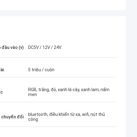
 đầu vào (v)
DC5V / 12V / 24V
ài
5 triệu / cuộn
RGB, trắng, đỏ, xanh lá cây, xanh lam, nấm
ắc
men
Daniel
ly are really good, i would
bluetooth, điều khiển từ xa, wifi, nút thủ
 chuyển đổi
công
 long term cooperation with