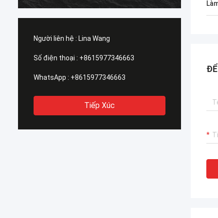
Làm
Người liên hệ :
Lina Wang
Số điện thoại :
+8615977346663
ĐỂ
WhatsApp :
+8615977346663
Tiếp Xúc