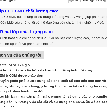
ip LED SMD chất lượng cao:
 LED SMD của chúng tôi sử dụng đế đồng và dây vàng giúp phân tán nhi
 đèn LED của chúng tôi có thể đáp ứng tiêu chuẩn thử nghiệm LM80.
B hai lớp chất lượng cao:
 linh hoạt của chúng tôi đều là PCB hai lớp chất lượng cao, ít nhất là
m điện áp thấp và phân tán nhiệt tốt.
ịch vụ của chúng tôi
ã trả lời sau 24 giờ
rả lời tất cả các câu hỏi của bạn bằng tiếng Anh trôi chảy
EM & ODM được chào đón
Quyền phân phối được cung cấp cho thiết kế độc đáo của bạn và 
ảo vệ khu vực bán hàng, ý tưởng thiết kế và tất cả thông tin riên
Cung cấp
bảo hành trọn đời
Sau khi bạn mua sản phẩm này, chúng tôi sẽ cung cấp cho bạn
dị
ng dẫn kỹ lưỡng việc cài đặt và sử dụng cho bạn.Điều đó sẽ bao