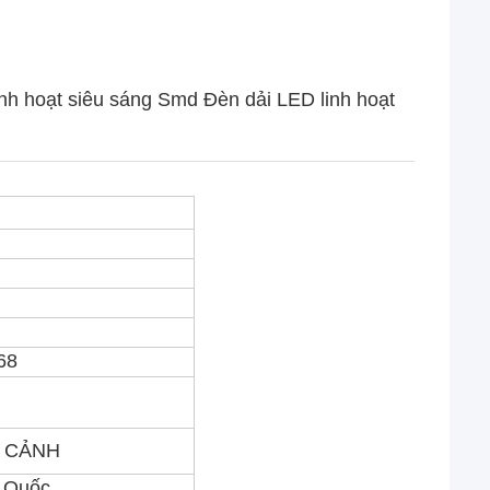
h hoạt siêu sáng Smd Đèn dải LED linh hoạt
 68
 CẢNH
 Quốc